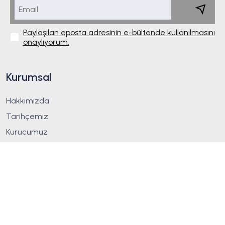
Paylaşılan eposta adresinin e-bültende kullanılmasını
onaylıyorum.
Kurumsal
Hakkımızda
Tarihçemiz
Kurucumuz
Misyon & Vizyon
Sürdürülebilirlik
İlkelerimiz
Üretim
Sertifikalar