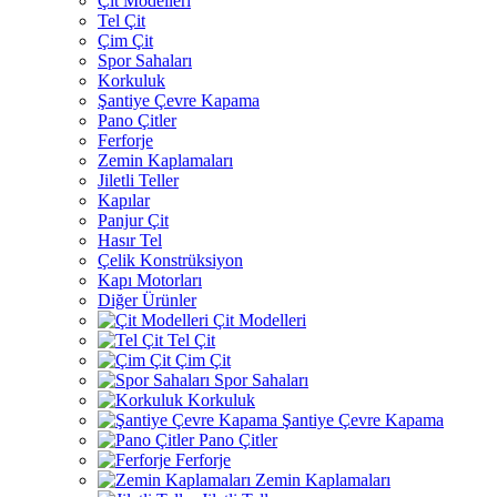
Çit Modelleri
Tel Çit
Çim Çit
Spor Sahaları
Korkuluk
Şantiye Çevre Kapama
Pano Çitler
Ferforje
Zemin Kaplamaları
Jiletli Teller
Kapılar
Panjur Çit
Hasır Tel
Çelik Konstrüksiyon
Kapı Motorları
Diğer Ürünler
Çit Modelleri
Tel Çit
Çim Çit
Spor Sahaları
Korkuluk
Şantiye Çevre Kapama
Pano Çitler
Ferforje
Zemin Kaplamaları