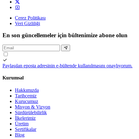
Çerez Politikası
Veri Gizliliği
En son güncellemeler için bültenimize abone olun
Paylaşılan eposta adresinin e-bültende kullanılmasını onaylıyorum.
Kurumsal
Hakkımızda
Tarihçemiz
Kurucumuz
Misyon & Vizyon
Sürdürülebilirlik
İlkelerimiz
Üretim
Sertifikalar
Blog