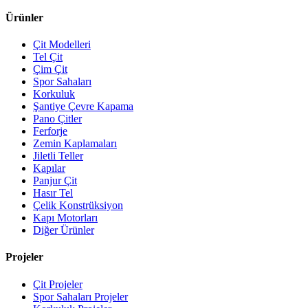
Ürünler
Çit Modelleri
Tel Çit
Çim Çit
Spor Sahaları
Korkuluk
Şantiye Çevre Kapama
Pano Çitler
Ferforje
Zemin Kaplamaları
Jiletli Teller
Kapılar
Panjur Çit
Hasır Tel
Çelik Konstrüksiyon
Kapı Motorları
Diğer Ürünler
Projeler
Çit Projeler
Spor Sahaları Projeler