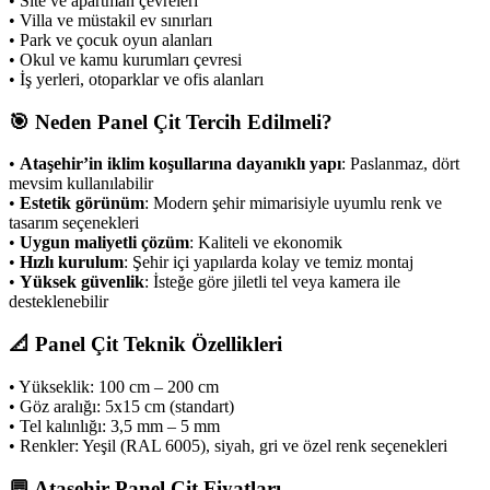
• Site ve apartman çevreleri
• Villa ve müstakil ev sınırları
• Park ve çocuk oyun alanları
• Okul ve kamu kurumları çevresi
• İş yerleri, otoparklar ve ofis alanları
🎯
Neden Panel Çit Tercih Edilmeli?
•
Ataşehir’in iklim koşullarına dayanıklı yapı
: Paslanmaz, dört
mevsim kullanılabilir
•
Estetik görünüm
: Modern şehir mimarisiyle uyumlu renk ve
tasarım seçenekleri
•
Uygun maliyetli çözüm
: Kaliteli ve ekonomik
•
Hızlı kurulum
: Şehir içi yapılarda kolay ve temiz montaj
•
Yüksek güvenlik
: İsteğe göre jiletli tel veya kamera ile
desteklenebilir
📐
Panel Çit Teknik Özellikleri
• Yükseklik: 100 cm – 200 cm
• Göz aralığı: 5x15 cm (standart)
• Tel kalınlığı: 3,5 mm – 5 mm
• Renkler: Yeşil (RAL 6005), siyah, gri ve özel renk seçenekleri
💬
Ataşehir Panel Çit Fiyatları