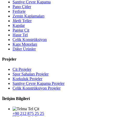
Şantiye Çevre Kapama
Pano Çitler
Ferforje
Zemin Kaplamaları
Jiletli Teller
Kapılar
Panjur Çit
Hasır Tel
Çelik Konstrüksiyon
Kapı Motorları
Diğer Ürünler
Projeler
Çit Projeler
Spor Sahaları Projeler
Korkuluk Projeler
Şantiye Çevre Kapama Projeler
Çelik Konstrüksiyon Projeler
İletişim Bilgileri
+90 212 875 25 25