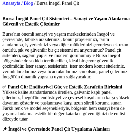
Anasayfa
/ Blog
/ Bursa İnegöl Panel Çit
Bursa İnegöl Panel Çit Sistemleri – Sanayi ve Yaşam Alanlarına
Güvenli ve Estetik Çözümler
Bursa'nın önemli sanayi ve yaşam merkezlerinden İnegöl ve
çevresinde, fabrika arazilerinizi, konut projelerinizi, tarım
alanlarınızı, iş yerlerinizi veya diğer mülklerinizi çevreleyecek uzun
ömürlü, şık ve güvenilir bir çit sistemi mi arıyorsunuz? Panel çit
sistemleri, sağlam yapısı ve modern görünümüyle Bursa İnegöl
bölgesinde de sıklıkla tercih edilen, ideal bir çevre güvenlik
çözümüdür. İster sanayi tesisleriniz, ister modern konut siteleriniz,
verimli tarlalarınız veya ticari alanlarınız için olsun, panel çitlerimiz
İnegöl'ün dinamik yapısına uyum sağlayacaktır.
✅
Panel Çit: Endüstriyel Güç ve Estetik Zarafetin Birleşimi
Yüksek kalite standartlarında üretilen, galvaniz kaplı panel
çitlerimiz, İnegöl'ün endüstriyel ve çevresel koşullarına karşı yüksek
dayanım gösterir ve paslanmaya karşı uzun süreli koruma sunar.
Farklı renk ve model seçenekleriyle, bölgenin hem sanayi hem de
yaşam alanlarına estetik bir değer katarken güvenliğinizi de en üst
düzeyde tutar.
📌
İnegöl ve Çevresinde Panel Çit Uygulama Alanları