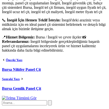
montajı, panel çit uygulamaları İnegöl, İnegöl güvenlik çiti, bahçe
çiti sistemleri Bursa, İnegöl tel çit firması, inegöl uygun fiyatlı tel çit,
İnegöl ucuz tel çit, inegöl tel çit maliyeti, İnegöl metre fiyatı tel çit
📞
İnegöl İçin Hemen Teklif İsteyin:
İnegöl'deki araziniz veya
mülkünüz için en ideal panel çit sistemini belirlemek ve detaylı bilgi
almak için bizimle iletişime geçin.
📍
Hizmet Bölgemiz:
Bursa / İnegöl ve çevre ilçeler 📸
Referanslarımız:
İnegöl bölgesinde gerçekleştirdiğimiz başarılı
panel çit uygulamalarını inceleyerek ürün ve hizmet kalitemiz
hakkında daha fazla bilgi edinebilirsiniz.
Önceki Yazı
Bursa Nilüfer Panel Çit
Sonraki Yazı
Bursa Gemlik Panel Çit
Tümünü Gör