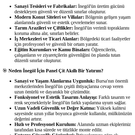
Sanayi Tesisleri ve Fabrikalar:
İnegöl'ün üretim gücünü
destekleyen güvenli ve düzenli sınırlar oluşturur.
Modern Konut Siteleri ve Villalar:
Bölgenin gelişen yaşam
alanlarında güvenli ve estetik çevrelemeler sunar.
Tarım Arazileri ve Çiftlikler:
İnegöl'ün verimli topraklarını
koruma altına alır, sınırları belirler.
İş Merkezleri ve Ticari Alanlar:
Bölgedeki ticari faaliyetler
için profesyonel ve güvenli bir ortam yaratır.
Eğitim Kurumları ve Kamu Binaları:
Öğrencilerin,
çalışanların ve ziyaretçilerin güvenliğini ön planda tutan
düzenli sınırlar oluşturur.
🎯
Neden İnegöl İçin Panel Çit Akıllı Bir Yatırım?
Sanayi ve Yaşam Alanlarına Uygunluk:
Bursa'nın önemli
merkezlerinden İnegöl'ün çeşitli ihtiyaçlarına cevap veren
uzun ömürlü ve dayanıklı bir çözümdür.
Fonksiyonel ve Estetik Tasarım Anlayışı:
Farklı tasarım ve
renk seçenekleriyle İnegöl'ün farklı yapılarına uyum sağlar.
Uzun Vadeli Güvenlik ve Değer Katma:
Yüksek kalitesi
sayesinde uzun yıllar boyunca güvenle kullanılır, mülkünüzün
değerini artırır.
Hızlı ve Profesyonel Kurulum:
Alanında uzman ekiplerimiz
tarafından kısa sürede ve titizlikle monte edilir.