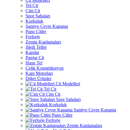
Çit Modelleri
Tel Çit
Çim Çit
Spor Sahaları
Korkuluk
Şantiye Çevre Kapama
Pano Çitler
Ferforje
Zemin Kaplamaları
Jiletli Teller
Kapılar
Panjur Çit
Hasır Tel
Çelik Konstrüksiyon
Kapı Motorları
Diğer Ürünler
Çit Modelleri
Tel Çit
Çim Çit
Spor Sahaları
Korkuluk
Şantiye Çevre Kapama
Pano Çitler
Ferforje
Zemin Kaplamaları