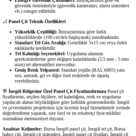
Entegre Güvenlik Çözümleri:
İhtiyaçlarınıza göre ek
güvenlik önlemleriyle (güvenlik kameraları, alarm sistemleri
vb.) entegre edilebilir.
📐
Panel Çit Teknik Özellikleri
Yükseklik Çeşitliliği:
İhtiyaçlarınıza göre farklı
yüksekliklerde (100 cm'den başlayarak) sunulmaktadır.
Standart Tel Göz Aralığı:
Genellikle 5x15 cm veya farklı
sıklıklarda üretilebilir.
Tel Kalınlığı Seçenekleri:
Uygulama alanının
gereksinimlerine göre değişen kalınlıklarda (3,5 mm - 5 mm
arası) tel alternatifleri mevcuttur.
Geniş Renk Yelpazesi:
Standart yeşilin (RAL 6005) yanı
sıra, antrasit, gri ve diğer özel renklerde de sipariş
verebilirsiniz.
💬
İnegöl Bölgesine Özel Panel Çit Fiyatlandırması
Panel çit
fiyatlarımız, seçilen ölçülere, tel kalınlığına, renk ve uygulama
yapılacak alanın büyüklüğüne göre farklılık göstermektedir. İnegöl
ve çevresindeki projeleriniz için ücretsiz keşif hizmetimizle yerinde
değerlendirme yaparak, size özel ve en rekabetçi fiyat teklifini
sunmaktan memnuniyet duyarız.
Anahtar Kelimeler:
Bursa İnegöl panel çit, İnegöl tel çit, Bursa
bahçe çiti, İnegöl çit sistemleri, İnegöl panel çit fiyatları, İnegöl çit