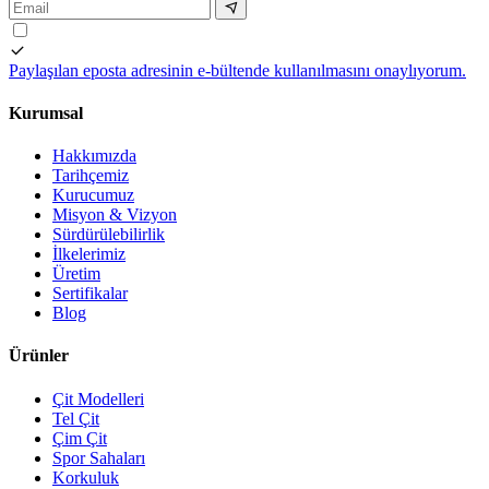
Paylaşılan eposta adresinin e-bültende kullanılmasını onaylıyorum.
Kurumsal
Hakkımızda
Tarihçemiz
Kurucumuz
Misyon & Vizyon
Sürdürülebilirlik
İlkelerimiz
Üretim
Sertifikalar
Blog
Ürünler
Çit Modelleri
Tel Çit
Çim Çit
Spor Sahaları
Korkuluk