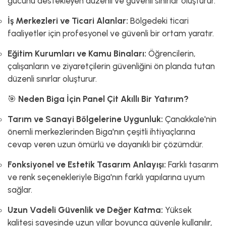
gücünü destekleyen düzenli ve güvenli sınırlar oluşturur.
İş Merkezleri ve Ticari Alanlar:
Bölgedeki ticari
faaliyetler için profesyonel ve güvenli bir ortam yaratır.
Eğitim Kurumları ve Kamu Binaları:
Öğrencilerin,
çalışanların ve ziyaretçilerin güvenliğini ön planda tutan
düzenli sınırlar oluşturur.
🎯
Neden Biga İçin Panel Çit Akıllı Bir Yatırım?
Tarım ve Sanayi Bölgelerine Uygunluk:
Çanakkale'nin
önemli merkezlerinden Biga'nın çeşitli ihtiyaçlarına
cevap veren uzun ömürlü ve dayanıklı bir çözümdür.
Fonksiyonel ve Estetik Tasarım Anlayışı:
Farklı tasarım
ve renk seçenekleriyle Biga'nın farklı yapılarına uyum
sağlar.
Uzun Vadeli Güvenlik ve Değer Katma:
Yüksek
kalitesi sayesinde uzun yıllar boyunca güvenle kullanılır,