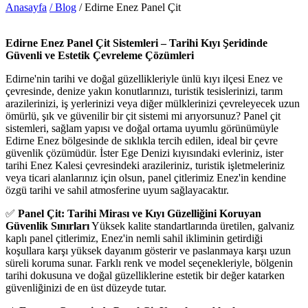
Anasayfa
/ Blog
/ Edirne Enez Panel Çit
Edirne Enez Panel Çit Sistemleri – Tarihi Kıyı Şeridinde
Güvenli ve Estetik Çevreleme Çözümleri
Edirne'nin tarihi ve doğal güzellikleriyle ünlü kıyı ilçesi Enez ve
çevresinde, denize yakın konutlarınızı, turistik tesislerinizi, tarım
arazilerinizi, iş yerlerinizi veya diğer mülklerinizi çevreleyecek uzun
ömürlü, şık ve güvenilir bir çit sistemi mi arıyorsunuz? Panel çit
sistemleri, sağlam yapısı ve doğal ortama uyumlu görünümüyle
Edirne Enez bölgesinde de sıklıkla tercih edilen, ideal bir çevre
güvenlik çözümüdür. İster Ege Denizi kıyısındaki evleriniz, ister
tarihi Enez Kalesi çevresindeki arazileriniz, turistik işletmeleriniz
veya ticari alanlarınız için olsun, panel çitlerimiz Enez'in kendine
özgü tarihi ve sahil atmosferine uyum sağlayacaktır.
✅
Panel Çit: Tarihi Mirası ve Kıyı Güzelliğini Koruyan
Güvenlik Sınırları
Yüksek kalite standartlarında üretilen, galvaniz
kaplı panel çitlerimiz, Enez'in nemli sahil ikliminin getirdiği
koşullara karşı yüksek dayanım gösterir ve paslanmaya karşı uzun
süreli koruma sunar. Farklı renk ve model seçenekleriyle, bölgenin
tarihi dokusuna ve doğal güzelliklerine estetik bir değer katarken
güvenliğinizi de en üst düzeyde tutar.