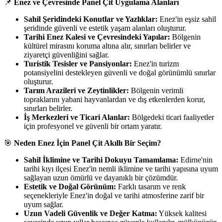
📌
Enez ve Çevresinde Panel Çit Uygulama Alanları
Sahil Şeridindeki Konutlar ve Yazlıklar:
Enez'in eşsiz sahil
şeridinde güvenli ve estetik yaşam alanları oluşturur.
Tarihi Enez Kalesi ve Çevresindeki Yapılar:
Bölgenin
kültürel mirasını koruma altına alır, sınırları belirler ve
ziyaretçi güvenliğini sağlar.
Turistik Tesisler ve Pansiyonlar:
Enez'in turizm
potansiyelini destekleyen güvenli ve doğal görünümlü sınırlar
oluşturur.
Tarım Arazileri ve Zeytinlikler:
Bölgenin verimli
topraklarını yabani hayvanlardan ve dış etkenlerden korur,
sınırları belirler.
İş Merkezleri ve Ticari Alanlar:
Bölgedeki ticari faaliyetler
için profesyonel ve güvenli bir ortam yaratır.
🎯
Neden Enez İçin Panel Çit Akıllı Bir Seçim?
Sahil İklimine ve Tarihi Dokuyu Tamamlama:
Edirne'nin
tarihi kıyı ilçesi Enez'in nemli iklimine ve tarihi yapısına uyum
sağlayan uzun ömürlü ve dayanıklı bir çözümdür.
Estetik ve Doğal Görünüm:
Farklı tasarım ve renk
seçenekleriyle Enez'in doğal ve tarihi atmosferine zarif bir
uyum sağlar.
Uzun Vadeli Güvenlik ve Değer Katma:
Yüksek kalitesi