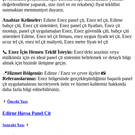
değerlendirme yaparak, size özel ve en rekabetçi fiyat teklifini
sunmaktan memnuniyet duyarız.
Anahtar Kelimeler:
Edirne Enez panel çit, Enez tel çit, Edirne
bahçe çiti, Enez çit sistemleri, Enez panel çit fiyatları, Enez çit
montajı, panel çit uygulamaları Enez, Enez güvenlik çiti, bahçe çiti
sistemleri Edirne, Enez tel çit firması, enez uygun fiyatlı tel çit, Enez
ucuz tel çit, enez tel çit maliyeti, Enez metre fiyatı tel çit
📞
Enez İçin Hemen Teklif İsteyin:
Enez'deki araziniz veya
mülkünüz için en ideal panel çit sistemini belirlemek ve detaylı bilgi
almak için bizimle iletişime geçin.
📍
Hizmet Bölgemiz:
Edirne / Enez ve çevre ilçeler 📸
Referanslarımız:
Enez bölgesinde gerçekleştirdiğimiz başarılı panel
çit uygulamalarını inceleyerek ürün ve hizmet kalitemiz hakkında
daha fazla bilgi edinebilirsiniz.
Önceki Yazı
Edirne Havsa Panel Çit
Sonraki Yazı