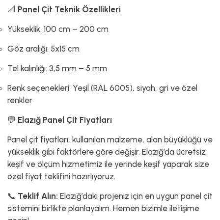
📐
Panel Çit Teknik Özellikleri
Yükseklik: 100 cm – 200 cm
Göz aralığı: 5x15 cm
Tel kalınlığı: 3,5 mm – 5 mm
Renk seçenekleri: Yeşil (RAL 6005), siyah, gri ve özel
renkler
💬
Elazığ Panel Çit Fiyatları
Panel çit fiyatları, kullanılan malzeme, alan büyüklüğü ve
yükseklik gibi faktörlere göre değişir. Elazığ’da ücretsiz
keşif ve ölçüm hizmetimiz ile yerinde keşif yaparak size
özel fiyat teklifini hazırlıyoruz.
📞
Teklif Alın:
Elazığ’daki projeniz için en uygun panel çit
sistemini birlikte planlayalım. Hemen bizimle iletişime