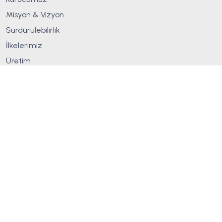
Misyon & Vizyon
Sürdürülebilirlik
İlkelerimiz
Üretim
Sertifikalar
Blog
Ürünler
Çit Modelleri
Tel Çit
Çim Çit
Spor Sahaları
Korkuluk
Şantiye Çevre Kapama
Pano Çitler
Ferforje
Zemin Kaplamaları
Jiletli Teller
Kapılar
Panjur Çit