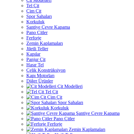
Çit Modelleri
Tel Çit
Çim Çit
Spor Sahaları
Korkuluk
Şantiye Çevre Kapama
Pano Çitler
Ferforje
Zemin Kaplamaları
Jiletli Teller
Kapılar
Panjur Çit
Hasır Tel
Çelik Konstrüksiyon
Kapı Motorları
Diğer Ürünler
Çit Modelleri
Tel Çit
Çim Çit
Spor Sahaları
Korkuluk
Şantiye Çevre Kapama
Pano Çitler
Ferforje
Zemin Kaplamaları