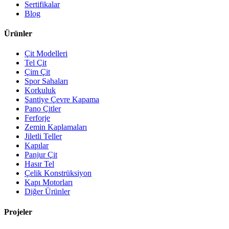
Sertifikalar
Blog
Ürünler
Çit Modelleri
Tel Çit
Çim Çit
Spor Sahaları
Korkuluk
Şantiye Çevre Kapama
Pano Çitler
Ferforje
Zemin Kaplamaları
Jiletli Teller
Kapılar
Panjur Çit
Hasır Tel
Çelik Konstrüksiyon
Kapı Motorları
Diğer Ürünler
Projeler